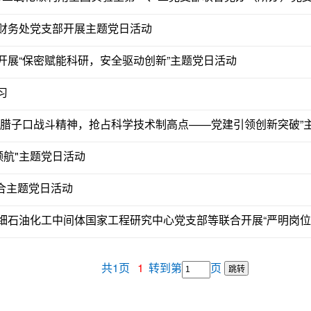
财务处党支部开展主题党日活动
展“保密赋能科研，安全驱动创新”主题党日活动
习
承腊子口战斗精神，抢占科学技术制高点——党建引领创新突破”
领航"主题党日活动
联合主题党日活动
细石油化工中间体国家工程研究中心党支部等联合开展“严明岗位
共1页
1
转到第
页